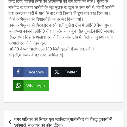
काट दिया, जिससे हत्या को आत्महत्या का रूप दिया जा सके। मृतक से
मारपीट के दौरान आरोपी के जूते मृतक के खून से सन गये थे, जिन्हें आरोपी
द्वारा अमलावा नदी में धोने के बाद नदी किनारे ही छुपा कर रख दिया था।
जिसे अभियुक्त की निशानदेही पर बरामद किया गयां।
उक्त अभियुक्त को गिरफ्तार करने वाली पुलिस टीम में उ0नि0 वैभव गुप्ता
थानाध्यक्ष कालसी,उ0नि0 नीरज कठैत व अर्जुन सिह गुंसाई,कानि0 जसमेर
सिह,त्रेपन सिह के अलावा एसओजी ग्रामीण टीम में निरीक्षक मुकेश त्यागी
प्रभारी एसओजी देहरादून,
उ0नि0 दीपक धारीवाल,कानि0 जितेन्द्र,सोनी,नवनीत, नवीन
कोहली,मनोज,रविन्द्र टम्टा शामिल रहे।
Facebook
Twitter
WhatsApp
Post
नगर पालिका की सिंगल यूज़ प्लास्टिक(पालीथीन) के विरुद्ध दुकानों में
navigation
छापेमारी, सप्लायर को कौन ढूंढेगा?