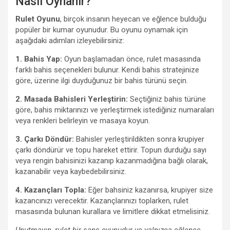
Nasıl Oynanır?
Rulet Oyunu
, birçok insanın heyecan ve eğlence bulduğu
popüler bir kumar oyunudur. Bu oyunu oynamak için
aşağıdaki adımları izleyebilirsiniz:
1. Bahis Yap:
Oyun başlamadan önce, rulet masasında
farklı bahis seçenekleri bulunur. Kendi bahis stratejinize
göre, üzerine ilgi duyduğunuz bir bahis türünü seçin.
2. Masada Bahisleri Yerleştirin:
Seçtiğiniz bahis türüne
göre, bahis miktarınızı ve yerleştirmek istediğiniz numaraları
veya renkleri belirleyin ve masaya koyun.
3. Çarkı Döndür:
Bahisler yerleştirildikten sonra krupiyer
çarkı döndürür ve topu hareket ettirir. Topun durduğu sayı
veya rengin bahisinizi kazanıp kazanmadığına bağlı olarak,
kazanabilir veya kaybedebilirsiniz.
4. Kazançları Topla:
Eğer bahsiniz kazanırsa, krupiyer size
kazancınızı verecektir. Kazançlarınızı toplarken, rulet
masasında bulunan kurallara ve limitlere dikkat etmelisiniz.