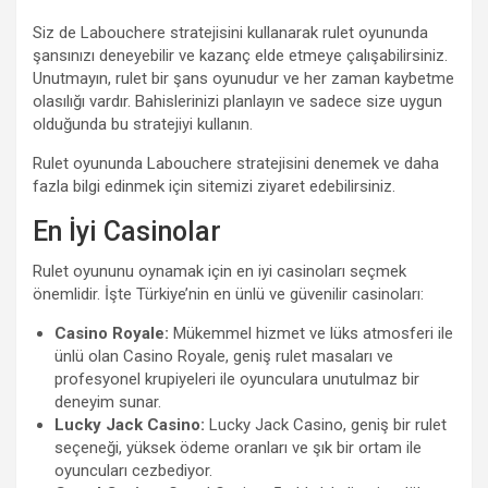
Siz de Labouchere stratejisini kullanarak rulet oyununda
şansınızı deneyebilir ve kazanç elde etmeye çalışabilirsiniz.
Unutmayın, rulet bir şans oyunudur ve her zaman kaybetme
olasılığı vardır. Bahislerinizi planlayın ve sadece size uygun
olduğunda bu stratejiyi kullanın.
Rulet oyununda Labouchere stratejisini denemek ve daha
fazla bilgi edinmek için sitemizi ziyaret edebilirsiniz.
En İyi Casinolar
Rulet oyununu oynamak için en iyi casinoları seçmek
önemlidir. İşte Türkiye’nin en ünlü ve güvenilir casinoları:
Casino Royale:
Mükemmel hizmet ve lüks atmosferi ile
ünlü olan Casino Royale, geniş rulet masaları ve
profesyonel krupiyeleri ile oyunculara unutulmaz bir
deneyim sunar.
Lucky Jack Casino:
Lucky Jack Casino, geniş bir rulet
seçeneği, yüksek ödeme oranları ve şık bir ortam ile
oyuncuları cezbediyor.