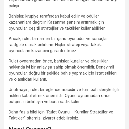
çalışır.
Bahisler, krupiye tarafından kabul edilir ve ödüller
kazananlara dağıtılır. Kazanma şansını artırmak için
oyuncular, çeşitli stratejiler ve taktikler kullanabilirler.
Ancak, rulet tamamen bir şans oyunudur ve sonuçlar
rastgele olarak belirlenir. Hiçbir strateji veya taktik,
oyuncuların kazancını garanti etmez.
Rulet oynamadan önce, bahisler, kurallar ve olasılıklar
hakkında iyi bir anlayışa sahip olmak önemlidir. Deneyimli
oyuncular, doğru bir şekilde bahis yapmak için istatistikleri
ve olasılıkları kullanır.
Unutmayın, rulet bir eğlence aracıdır ve tüm bahisleriyle ilgili
riskleri kabul etmek önemlidir. Oyunu oynamadan önce
bütçenizi belirleyin ve buna sadık kalın.
Daha fazla bilgi için “Rulet Oyunu – Kurallar Stratejiler ve
Taktikler” sitemizi ziyaret edebilirsiniz.