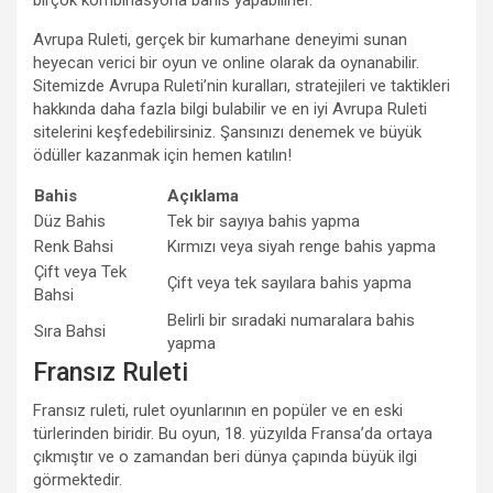
birçok kombinasyona bahis yapabilirler.
Avrupa Ruleti, gerçek bir kumarhane deneyimi sunan
heyecan verici bir oyun ve online olarak da oynanabilir.
Sitemizde Avrupa Ruleti’nin kuralları, stratejileri ve taktikleri
hakkında daha fazla bilgi bulabilir ve en iyi Avrupa Ruleti
sitelerini keşfedebilirsiniz. Şansınızı denemek ve büyük
ödüller kazanmak için hemen katılın!
Bahis
Açıklama
Düz Bahis
Tek bir sayıya bahis yapma
Renk Bahsi
Kırmızı veya siyah renge bahis yapma
Çift veya Tek
Çift veya tek sayılara bahis yapma
Bahsi
Belirli bir sıradaki numaralara bahis
Sıra Bahsi
yapma
Fransız Ruleti
Fransız ruleti, rulet oyunlarının en popüler ve en eski
türlerinden biridir. Bu oyun, 18. yüzyılda Fransa’da ortaya
çıkmıştır ve o zamandan beri dünya çapında büyük ilgi
görmektedir.