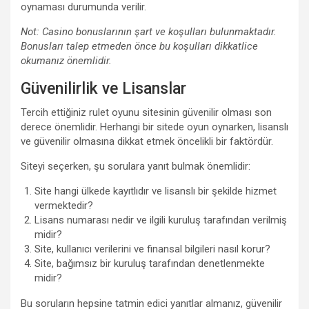
oynaması durumunda verilir.
Not: Casino bonuslarının şart ve koşulları bulunmaktadır.
Bonusları talep etmeden önce bu koşulları dikkatlice
okumanız önemlidir.
Güvenilirlik ve Lisanslar
Tercih ettiğiniz rulet oyunu sitesinin güvenilir olması son
derece önemlidir. Herhangi bir sitede oyun oynarken, lisanslı
ve güvenilir olmasına dikkat etmek öncelikli bir faktördür.
Siteyi seçerken, şu sorulara yanıt bulmak önemlidir:
Site hangi ülkede kayıtlıdır ve lisanslı bir şekilde hizmet
vermektedir?
Lisans numarası nedir ve ilgili kuruluş tarafından verilmiş
midir?
Site, kullanıcı verilerini ve finansal bilgileri nasıl korur?
Site, bağımsız bir kuruluş tarafından denetlenmekte
midir?
Bu soruların hepsine tatmin edici yanıtlar almanız, güvenilir