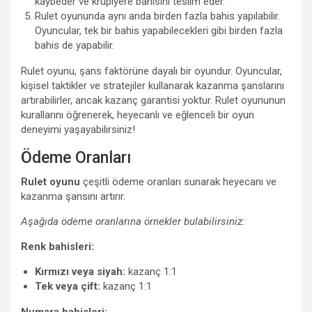
kaybeder ve krupiyere bahisini teslim eder.
Rulet oyununda aynı anda birden fazla bahis yapılabilir.
Oyuncular, tek bir bahis yapabilecekleri gibi birden fazla
bahis de yapabilir.
Rulet oyunu, şans faktörüne dayalı bir oyundur. Oyuncular,
kişisel taktikler ve stratejiler kullanarak kazanma şanslarını
artırabilirler, ancak kazanç garantisi yoktur. Rulet oyununun
kurallarını öğrenerek, heyecanlı ve eğlenceli bir oyun
deneyimi yaşayabilirsiniz!
Ödeme Oranları
Rulet oyunu
çeşitli ödeme oranları sunarak heyecanı ve
kazanma şansını artırır.
Aşağıda ödeme oranlarına örnekler bulabilirsiniz:
Renk bahisleri:
Kırmızı veya siyah:
kazanç 1:1
Tek veya çift:
kazanç 1:1