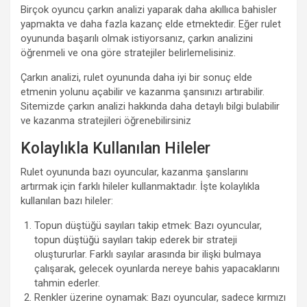
Birçok oyuncu çarkın analizi yaparak daha akıllıca bahisler
yapmakta ve daha fazla kazanç elde etmektedir. Eğer rulet
oyununda başarılı olmak istiyorsanız, çarkın analizini
öğrenmeli ve ona göre stratejiler belirlemelisiniz.
Çarkın analizi, rulet oyununda daha iyi bir sonuç elde
etmenin yolunu açabilir ve kazanma şansınızı artırabilir.
Sitemizde çarkın analizi hakkında daha detaylı bilgi bulabilir
ve kazanma stratejileri öğrenebilirsiniz
Kolaylıkla Kullanılan Hileler
Rulet oyununda bazı oyuncular, kazanma şanslarını
artırmak için farklı hileler kullanmaktadır. İşte kolaylıkla
kullanılan bazı hileler:
Topun düştüğü sayıları takip etmek: Bazı oyuncular,
topun düştüğü sayıları takip ederek bir strateji
oluştururlar. Farklı sayılar arasında bir ilişki bulmaya
çalışarak, gelecek oyunlarda nereye bahis yapacaklarını
tahmin ederler.
Renkler üzerine oynamak: Bazı oyuncular, sadece kırmızı