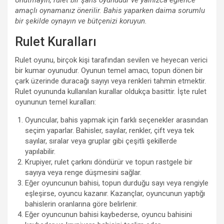
Unutmayın, rulet bir şans oyunudur ve yalnızca eğlence
amaçlı oynamanız önerilir. Bahis yaparken daima sorumlu
bir şekilde oynayın ve bütçenizi koruyun.
Rulet Kuralları
Rulet oyunu, birçok kişi tarafından sevilen ve heyecan verici
bir kumar oyunudur. Oyunun temel amacı, topun dönen bir
çark üzerinde duracağı sayıyı veya renkleri tahmin etmektir.
Rulet oyununda kullanılan kurallar oldukça basittir. İşte rulet
oyununun temel kuralları:
Oyuncular, bahis yapmak için farklı seçenekler arasından
seçim yaparlar. Bahisler, sayılar, renkler, çift veya tek
sayılar, sıralar veya gruplar gibi çeşitli şekillerde
yapılabilir.
Krupiyer, rulet çarkını döndürür ve topun rastgele bir
sayıya veya renge düşmesini sağlar.
Eğer oyuncunun bahisi, topun durduğu sayı veya rengiyle
eşleşirse, oyuncu kazanır. Kazançlar, oyuncunun yaptığı
bahislerin oranlarına göre belirlenir.
Eğer oyuncunun bahisi kaybederse, oyuncu bahisini