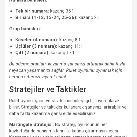
Numara bahisleri:
Tek bir numara:
kazanç 35:1
Bir sıra (1-12, 13-24, 25-36):
kazanç 2:1
Grup bahisleri:
Köşeler (4 numara):
kazanç 8:1
Üçlüler (3 numara):
kazanç 11:1
Çift (2 numara):
kazanç 17:1
Bu ödeme oranları, kazanma şansınızı artırarak daha fazla
heyecan yaşamanızı sağlar. Rulet oyununu oynamak için
hemen sitemizi ziyaret edin!
Stratejiler ve Taktikler
Rulet oyunu, şans ve stratejinin birleştiği bir oyun olarak
bilinir. Stratejiler ve taktikler kullanarak şansınızı artırabilir ve
daha fazla kazanma şansı elde edebilirsiniz.
Martingale Stratejisi:
Bu strateji, oyuncunun her
kaybettiğinde bahis miktarını iki katına çıkarmasını içerir.