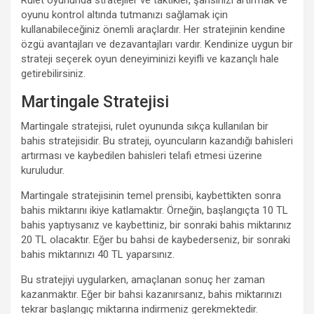
Rulet oyununda stratejiler ve taktikler, şansınızı artırmak ve
oyunu kontrol altında tutmanızı sağlamak için
kullanabileceğiniz önemli araçlardır. Her stratejinin kendine
özgü avantajları ve dezavantajları vardır. Kendinize uygun bir
strateji seçerek oyun deneyiminizi keyifli ve kazançlı hale
getirebilirsiniz.
Martingale Stratejisi
Martingale stratejisi, rulet oyununda sıkça kullanılan bir
bahis stratejisidir. Bu strateji, oyuncuların kazandığı bahisleri
artırması ve kaybedilen bahisleri telafi etmesi üzerine
kuruludur.
Martingale stratejisinin temel prensibi, kaybettikten sonra
bahis miktarını ikiye katlamaktır. Örneğin, başlangıçta 10 TL
bahis yaptıysanız ve kaybettiniz, bir sonraki bahis miktarınız
20 TL olacaktır. Eğer bu bahsi de kaybederseniz, bir sonraki
bahis miktarınızı 40 TL yaparsınız.
Bu stratejiyi uygularken, amaçlanan sonuç her zaman
kazanmaktır. Eğer bir bahsi kazanırsanız, bahis miktarınızı
tekrar başlangıç miktarına indirmeniz gerekmektedir.