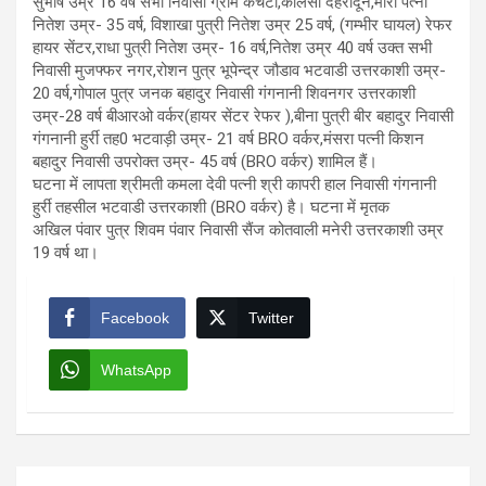
सुभाष उम्र 16 वर्ष सभी निवासी ग्राम कचटा,कालसी देहरादून,मीरा पत्नी
नितेश उम्र- 35 वर्ष, विशाखा पुत्री नितेश उम्र 25 वर्ष, (गम्भीर घायल) रेफर
हायर सेंटर,राधा पुत्री नितेश उम्र- 16 वर्ष,नितेश उम्र 40 वर्ष उक्त सभी
निवासी मुजफ्फर नगर,रोशन पुत्र भूपेन्द्र जौडाव भटवाडी उत्तरकाशी उम्र-
20 वर्ष,गोपाल पुत्र जनक बहादुर निवासी गंगनानी शिवनगर उत्तरकाशी
उम्र-28 वर्ष बीआरओ वर्कर(हायर सेंटर रेफर ),बीना पुत्री बीर बहादुर निवासी
गंगनानी हुर्री तह0 भटवाड़ी उम्र- 21 वर्ष BRO वर्कर,मंसरा पत्नी किशन
बहादुर निवासी उपरोक्त उम्र- 45 वर्ष (BRO वर्कर) शामिल हैं।
घटना में लापता श्रीमती कमला देवी पत्नी श्री कापरी हाल निवासी गंगनानी
हुर्री तहसील भटवाडी उत्तरकाशी (BRO वर्कर) है। घटना में मृतक
अखिल पंवार पुत्र शिवम पंवार निवासी सैंज कोतवाली मनेरी उत्तरकाशी उम्र
19 वर्ष था।
Facebook
Twitter
WhatsApp
Post