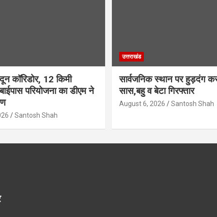
उत्तराखंड
ादून कॉरिडोर, 12 किमी
सार्वजनिक स्थान पर हुड़दंग कर
 बाईपास परियोजना का डीएम ने
सास,बहु व बेटा गिरफ्तार
षण
August 6, 2026
Santosh Shah
026
Santosh Shah
र