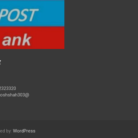
र
2323320
ntoshshah303@
ed by:
WordPress