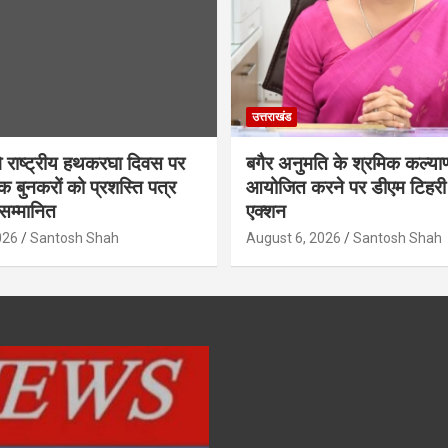
उत्तराखंड
2वे राष्ट्रीय हथकरघा दिवस पर
बगैर अनुमति के श्रमिक कल्या
 बुनकरों को प्रशस्ति पत्र
आयोजित करने पर डीएम टिहरी 
सम्मानित
एक्शन
026
Santosh Shah
August 6, 2026
Santosh Shah