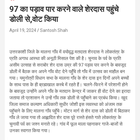
97 का पड़ाव पार करने वाले शेरदास पहुंचे
डोली से,वोट किया
April 19, 2024
Santosh Shah
उत्तरकाशी जिले के मालना गॉंव में वयोवृद्ध मतदाता शेरदास ने लोकतंत्र के
प्रति अगाध आस्था की अनूठी मिसाल पेश की है। चुनाव के पर्व के प्रति
असीम उत्साह से सराबोर शेर दास उम्र की 97 पड़ाव पार करने के बावजूद
डोली में बैठक कर अपने गॉंव वोट देने पहॅॅुंचे तो गॉंव में उत्सव का माहौल बन
गया। यमुनोत्री विधान सभा के मालना गॉंव के शेर दास इन दिनों अपने बच्चों
के साथ पास के ही ब्रह्मखाल कस्बे में रहते हैं। चलने-फिरने में परेशानी होने
के बावजूद उन्होंने अपने गॉंव के मतदान केन्द्र में जाकर ही वोट देने का इरादा
जताया तो प्रशासन ने उन्हें गॉंव तक डोली से पहॅुंचाने का प्रबंध किया। खुद
जिला समाज कल्याण अधिकारी सुधीर जोशी इस व्यवस्था को अंजाम तक
पहॅुचाने के लिए मालना गॉंव पहॅुंचे। मोटर मार्ग से शेर दास को डोली में बिठाकर
गॉंव ले जाया गया तो आह्लादित शेर दास पूरे रास्ते हंसते गाते लोकतंत्र के
चुनावी पर्व का जश्न मनाते रहे। गांव में फूल माला पहनाकर गाजे-बाजों से
उनका स्वागत किया गया।