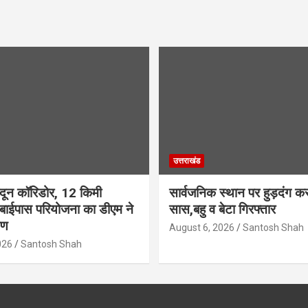
उत्तराखंड
ादून कॉरिडोर, 12 किमी
सार्वजनिक स्थान पर हुड़दंग कर
 बाईपास परियोजना का डीएम ने
सास,बहु व बेटा गिरफ्तार
षण
August 6, 2026
Santosh Shah
026
Santosh Shah