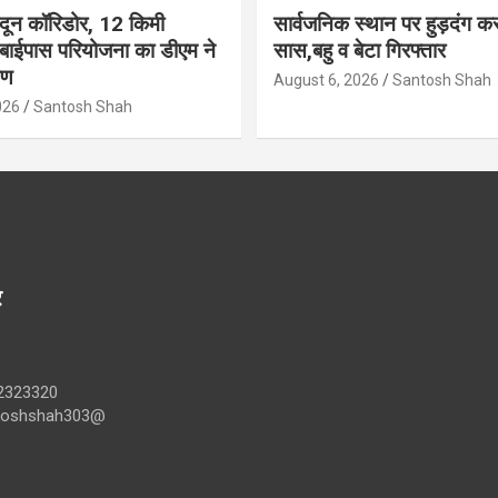
ादून कॉरिडोर, 12 किमी
सार्वजनिक स्थान पर हुड़दंग कर
 बाईपास परियोजना का डीएम ने
सास,बहु व बेटा गिरफ्तार
षण
August 6, 2026
Santosh Shah
026
Santosh Shah
र
2323320
ntoshshah303@