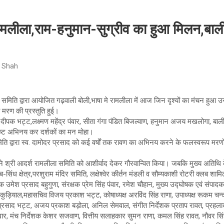
रामलीला,राम-हनुमान-सुग्रीव का हुआ मिलन,बाली-
 Shah
ा समिति द्वारा आयोजित गढ़वाली बोली,भाषा मे रामलीला में आज जिन दृश्यों का मंचन हुआ उ
 मरण की प्रस्तुति हुई।
ीपक भट्ट,लक्ष्मण महेंद्र पंवार, सीता गंगा पंडित बिजल्वाण, हनुमान अजय मखलोगा, बाली
कृष्ट अभिनय कर दर्शकों का मन मोहा।
ि द्वारा स्व. दामोदर प्रसाद को कई वर्षों तक रावण का अभिनय करने के फलस्वरूप मरणो
्री आदर्श रामलीला समिति को आशीर्वाद देकर गौरवान्वित किया। जबकि मुख्य अतिथि के 
-सिंध क्षेत्र,परशुराम मंदिर समिति, लक्षेश्वेर कीर्तन मंडली व सौम्यकाशी रोटरी क्लब शाम
 उमेश प्रसाद बहुगुणा, संरक्षक प्रेम सिंह पंवार, रमेश चौहान, मुख्य उद्घोषक एवं संपादक ज
पेश कुड़ियाल,महासचिव विजय प्रकाश भट्ट, कोषाध्यक्ष अरविंद सिंह राणा, उपाध्यक्ष रूकम 
्ति प्रसाद भट्ट, अजय प्रकाश बड़ोला, अनिल सेमवाल, संगीत निर्देशक प्रताप रावत, प्रह
पंवार, मंच निर्देशक केशर सजवाण, वित्तीय सलाहकार सुमन राणा, कमल सिंह रावत, नौवर सि