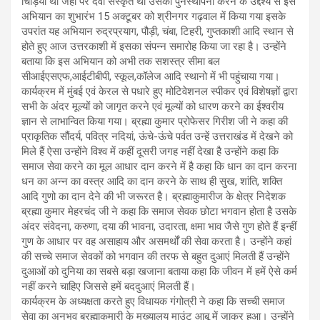
चिड़िया था जहां पर देवी संस्कृत थी उसकी पुनर्स्थापना करने के उद्देश्य से इस
अभियान का शुभारंभ 15 अक्टूबर को श्रीनगर गढ़वाल में किया गया इसके
उपरांत यह अभियान रुद्रप्रयाग, पौड़ी, चंबा, टिहरी, गुप्तकाशी आदि स्थान से
होते हुए आज उत्तरकाशी में इसका संपन्न समारोह किया जा रहा है। उन्होंने
बताया कि इस अभियान को अभी तक सशस्त्र सीमा बल
सीआईएसएफ,आईटीबीपी, स्कूल,कॉलेज आदि स्थानो में भी पहुंचाया गया।
कार्यक्रम में मुंबई एवं केरल से पधारे हुए मोटिवेशनल स्पीकर एवं विशेषज्ञों द्वारा
सभी के अंदर मूल्यों को जागृत करने एवं मूल्यों को धारण करने का ईश्वरीय
ज्ञान से लाभान्वित किया गया। ब्रह्मा कुमार प्रोफेसर गिरीश जी ने कहा की
प्राकृतिक सौंदर्य, पवित्र नदियां, ऊंचे-ऊंचे पर्वत उन्हें उत्तराखंड में देखने को
मिले हैं ऐसा उन्होंने विश्व में कहीं दूसरी जगह नहीं देखा है उन्होंने कहा कि
समाज सेवा करने का मूल आधार दान करने में है कहा कि धान का दान करना
धन का अन्न का वस्त्र आदि का दान करने के साथ ही सुख, शांति, शक्ति
आदि गुणो का दान देने की भी जरूरत है। ब्रह्माकुमारीज के क्षेत्र निदेशक
ब्रह्मा कुमार मेहरचंद जी ने कहा कि समाज सेवक छोटा भगवान होता है उसके
अंदर संवेदना, करुणा, दया की भावना, उदारता, क्षमा भाव जैसे गुण होते हैं इन्हीं
गुण के आधार पर वह असाहाय और असमर्थों की सेवा करता है। उन्होंने कहां
की सच्चे समाज सेवकों को भगवान की तरफ से बहुत दुआएं मिलती हैं उन्होंने
दुआओं को दुनिया का सबसे बड़ा खजाना बताया कहा कि जीवन में हमें ऐसे कर्म
नहीं करने चाहिए जिससे हमें बददुआएं मिलती हैं।
कार्यक्रम के अध्यक्षता करते हुए विधायक गंगोत्री ने कहा कि सच्ची समाज
सेवा का अनुभव ब्रह्माकुमारी के मुख्यालय माउंट आबू में जाकर हुआ। उन्होंने