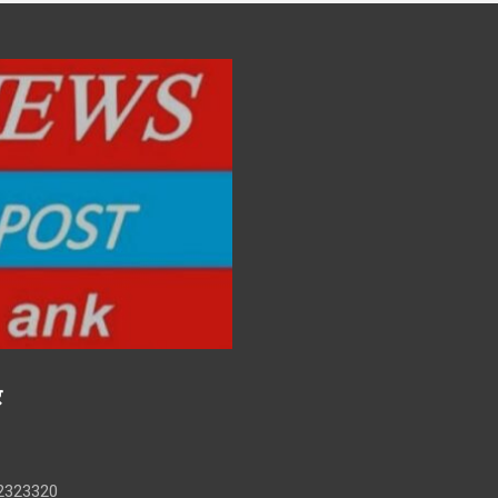
र
2323320