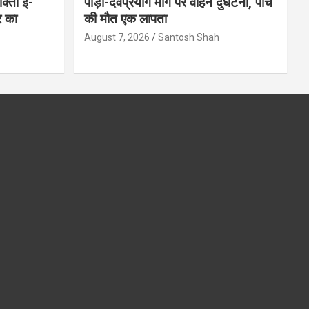
क्ता ई-
पौड़ी-देवप्रयाग मार्ग पर वाहन दुघर्टना, पांच
र का
की मौत एक लापता
August 7, 2026
Santosh Shah