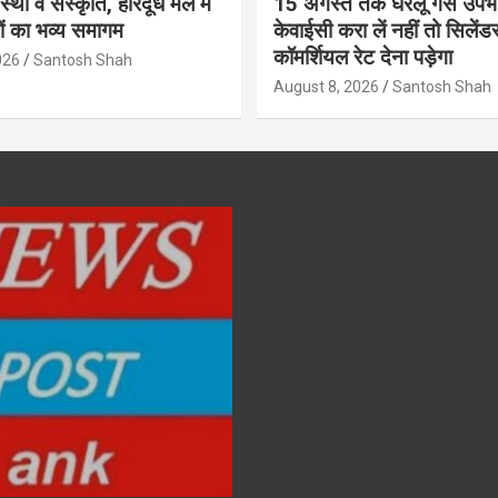
था व संस्कृति, हारदूध मेले में
15 अगस्त तक घरेलू गैस उपभो
ियों का भव्य समागम
केवाईसी करा लें नहीं तो सिलेंड
कॉमर्शियल रेट देना पड़ेगा
026
Santosh Shah
August 8, 2026
Santosh Shah