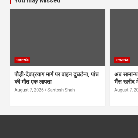
You may Missed
उत्तराखंड
उत्तराखंड
पौड़ी-देवप्रयाग मार्ग पर वाहन दुघर्टना, पांच
अब सामान्य 
की मौत एक लापता
भैंस खरीद म
August 7, 2026
Santosh Shah
August 7, 2