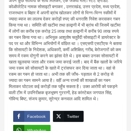
अपने कुछ साथियों के साथ मिलकर, एक जेकेवी मल्टी स्टेट क्रेडिट
कोऑपरेटिव नामक सोसाइटी बनाकर , उत्तराखंड, उत्तर प्रदेश, मध्य प्रदेश,
राजस्थान व बिहार में अपनी ब्रांच खोलकर लोगों से भिन्न-भिन्न स्कीमों में
ज्यादा ब्याज का लालच देकर करोड़ों रुपए की धनराशि निवेश करवाकर गबन
किया गया था। समिति की खटीमा तथा हल्द्वानी में भी ब्रांच थी जिसमें खटीमा
में लोगों का करीब एक करोड़ 25 लाख तथा हल्द्वानी में करीब 90 लाख रुपये
का गबन किया गया था। अभियुक आशुतोष चतुर्वेदी सोसाइटी में डायरेक्टर के
पद पर था और विभिन्न अभियोगों में वांछित था । एसएसपी एसटीएफ ने बताया
कि सोसायटी के निदेशक, अधिकारी, कर्मी अशिक्षित, गरीब, बेरोजगारों को कम
समय में रकम दोगुनी करने का झांसा देते थे। इस बाबत उनका सोसायटी में
खाता खुलवाया जाता और रकम जमा कराई जाती। बाद में बैंक खातों के जरिये
जमा रकम को सोसायटी के खाते में ट्रांसफर कर दिया जाता था। वहां से
रकम का गबन हो जाता था। अभी तक की जाँच- पड़ताल से 2 करोड़ से
ज्यादा का गबन सामने आया है। वहीं अन्य राज्यों की शाखाओं का गबन
मिलाकर घोटाला कई करोड़ों तक पहुँच सकता है। उक्त आरोपी को पकड़ने
वाली टीम में उपनिरीक्षक बृजभूषण गुररानी, हेड कांस्टेबल जगपाल सिंह,
गोविन्द बिष्ट, संजय कुमार, सुरेन्द्र कनवाल आदि शामिल थे।
Facebook
Twitter
WhatsApp